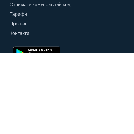
Отримати комунальний код
Тарифи
Про нас
Контакти
Контакти
Україна, 50006, м.Кривий Ріг, вул. Степана
Тільги 11, прим.1.
мобільні:
стаціонарні:
+38 (067) 000–14–88
+38 (0564) 99–0–204
+38 (067) 703–00–13
+38 (0564) 99–0–205