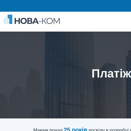
Платі
25 років
Маючи понад
досвіду в розробці 