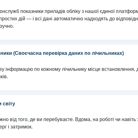
онслужб показники приладів обліку з нашої єдиної платформ
а простих дій — і всі дані автоматично надходять до відповід
ручно.
ьники (Своєчасна перевірка даних по лічильниках)
у інформацію по кожному лічильнику місце встановлення, д
ків.
и світу
но від того, де ви перебуваєте. Вдома, на роботі чи навіть
рг і затримок.