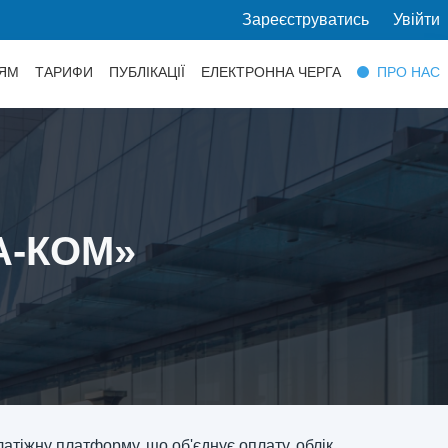
Зареєструватись
Увійти
ЯМ
ТАРИФИ
ПУБЛІКАЦІЇ
ЕЛЕКТРОННА ЧЕРГА
ПРО НАС
А-КОМ»
атіжну платформу, що об'єднує оплату, облік