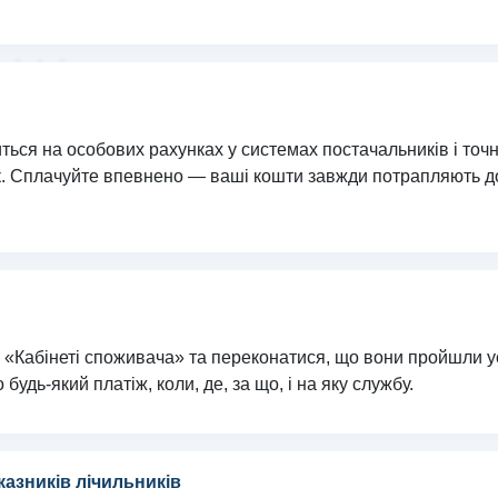
ься на особових рахунках у системах постачальників і точно
к. Сплачуйте впевнено — ваші кошти завжди потрапляють до
у «Кабінеті споживача» та переконатися, що вони пройшли ус
 будь-який платіж, коли, де, за що, і на яку службу.
азників лічильників