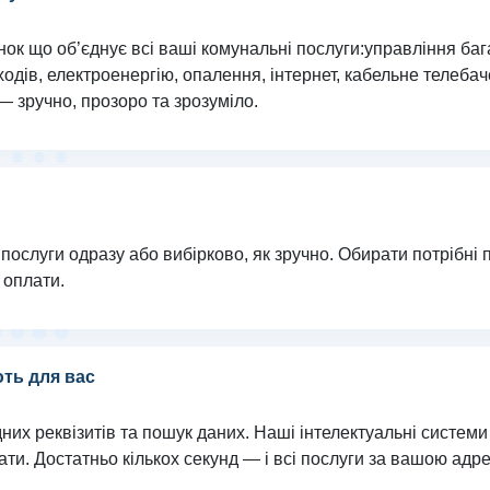
ок що об’єднує всі ваші комунальні послуги:управління ба
одів, електроенергію, опалення, інтернет, кабельне телеба
— зручно, прозоро та зрозуміло.
 послуги одразу або вибірково, як зручно. Обирати потрібні п
 оплати.
ть для вас
них реквізитів та пошук даних. Наші інтелектуальні систе
ти. Достатньо кількох секунд — і всі послуги за вашою адр