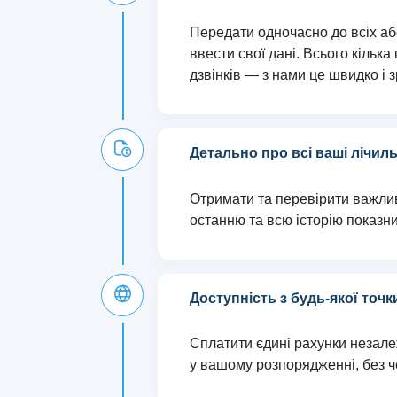
Передати одночасно до всіх аб
ввести свої дані. Всього кільк
дзвінків — з нами це швидко і з
Детально про всі ваші лічил
Отримати та перевірити важлив
останню та всю історію показни
Доступність з будь-якої точк
Сплатити єдині рахунки незалеж
у вашому розпорядженні, без че