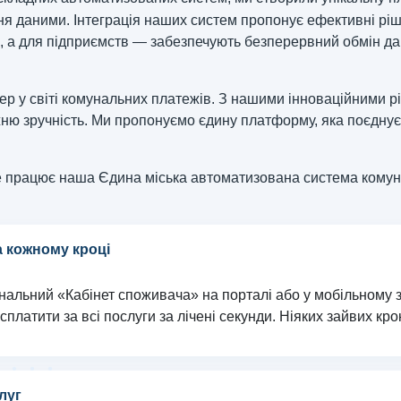
я даними. Інтеграція наших систем пропонує ефективні ріш
, а для підприємств — забезпечують безперервний обмін да
у світі комунальних платежів. З нашими інноваційними рі
ню зручність. Ми пропонуємо єдину платформу, яка поєднує п
е працює наша Єдина міська автоматизована система комуна
а кожному кроці
ональний «Кабінет споживача» на порталі або у мобільному
платити за всі послуги за лічені секунди. Ніяких зайвих крокі
луг